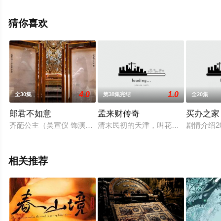
清未删减完整版电视剧全集就上飘花影院，更多相关信息
可移步至豆瓣电视剧、电视猫或剧情网等平台了解。
猜你喜欢
。
4.0
1.0
全30集
第38集完结
全20集
郎君不如意
孟来财传奇
买办之家
齐葩公主（吴宣仪 饰演）一觉醒来，发现自己被掳到光怪陆离的
清末民初的天津，叫花子孟来财为生
剧情介绍
相关推荐