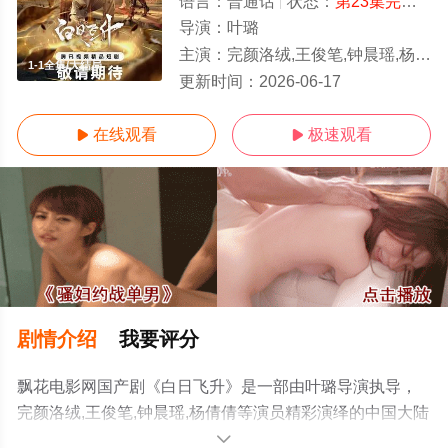
语言：
普通话
状态：
第23集完结
- 
导演：
叶璐
主演：
完颜洛绒,王俊笔,钟晨瑶,杨倩倩
1-1全集/大结局
更新时间：
2026-06-17
在线观看
极速观看


剧情介绍
我要评分
飘花电影网国产剧《白日飞升》是一部由叶璐导演执导，
完颜洛绒,王俊笔,钟晨瑶,杨倩倩等演员精彩演绎的中国大陆
电视剧，大结局剧情已揭晓（1-1全集），手机免费观看高
