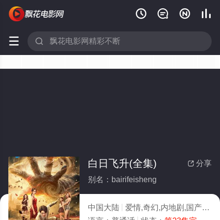






白日飞升(全集)
分享

别名：bairifeisheng
中国大陆
爱情,奇幻,内地剧,国产
20