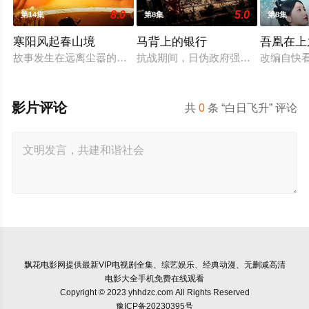
8.0
5.0
第14集
第8集
第8集
寒阳风起春山境
马背上的银行
吾凰在上
故事发生在远离尘嚣的春日山野，两个孤独的人因机缘巧合相遇
抗战期间，日伪政府强行推广、使用
改编自快
影片评论
共
0
条 “白日飞升” 评论
飘花电影网
提供最新VIP电视剧全集、综艺娱乐、经典动漫、无删减高清
电影大全手机免费在线观看
Copyright © 2023 yhhdzc.com All Rights Reserved
豫ICP备20230395号