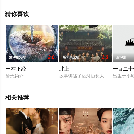
集），手机免费观看高清未删减完整版电视剧全集就上飘
花影院，更多相关信息可移步至豆瓣电视剧、电视猫或剧
猜你喜欢
情网等平台了解。
。
2.0
2.0
第56集完结
第38集完结
全24集
一本正经
北上
一百二十
暂无简介
故事讲述了运河边长大的年轻人从花
出生于小
相关推荐