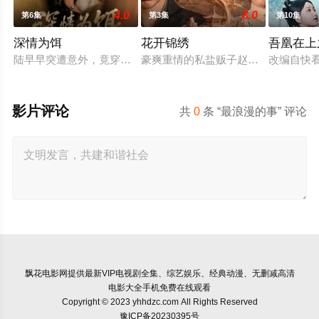
4.0
8.0
第6集
第3集
第10集
深情为饵
花开锦绣
吾凰在上
陆早早突遭意外，竟穿越成民国少夫人苏沐晚，醒来，却是丈夫枪
豪爽重情的私盐贩子赵凌虽出身草莽
改编自快
影片评论
共
0
条 “最浪漫的事” 评论
飘花电影网
提供最新VIP电视剧全集、综艺娱乐、经典动漫、无删减高清
电影大全手机免费在线观看
Copyright © 2023 yhhdzc.com All Rights Reserved
豫ICP备20230395号