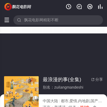






最浪漫的事(全集)
分享

别名：zuilangmandeshi
中国大陆
都市,爱情,内地剧,国产
20