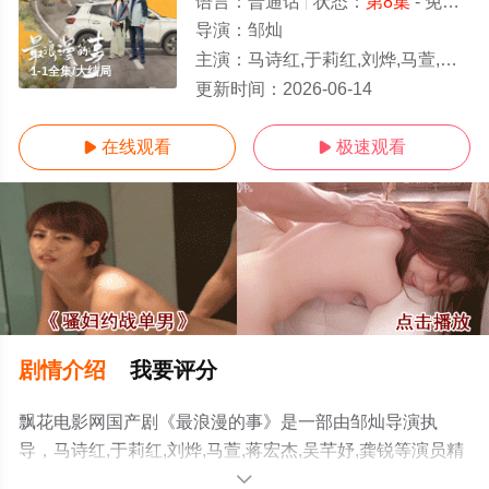
语言：
普通话
状态：
第8集
- 免费在线观看
导演：
邹灿
主演：
马诗红,于莉红,刘烨,马萱,蒋宏杰,吴芊妤,龚锐
1-1全集/大结局
更新时间：
2026-06-14
在线观看
极速观看


剧情介绍
我要评分
飘花电影网国产剧《最浪漫的事》是一部由邹灿导演执
导，马诗红,于莉红,刘烨,马萱,蒋宏杰,吴芊妤,龚锐等演员精
彩演绎的中国大陆电视剧，大结局剧情已揭晓（1-1全
