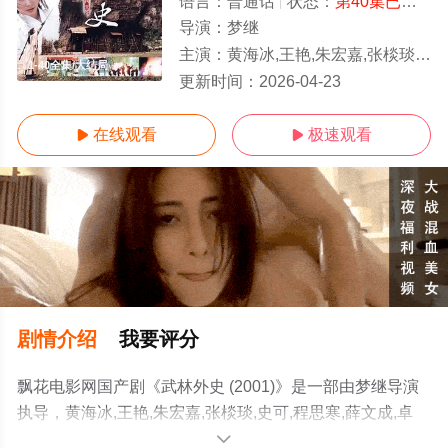
语言：
普通话
状态：
第40集已完结
-
导演：
梦继
主演：
黄海冰,王艳,朱宏嘉,张棪琰,史可,程思寒,薛文成,卓凡,戴春荣,王建新,李倩,万弘杰,杨俊毅,张晋,崔哲铭
1-40全集/大结局
更新时间：
2026-04-23
在线观看
极速观看


剧情介绍
我要评分
飘花电影网国产剧《武林外史 (2001)》是一部由梦继导演
执导，黄海冰,王艳,朱宏嘉,张棪琰,史可,程思寒,薛文成,卓
凡,戴春荣,王建新,李倩,万弘杰,杨俊毅,张晋,崔哲铭等演员精
