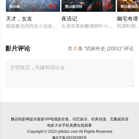
8.0
1.0
第20集
第24集完结
第21集完结
天才，女友
夜语记
幽宅奇谭
根据素光同同名小说改编。江逾白长大以后，林知夏忽然对他说：
出身贫寒的酿酒师叶小唯遭遇爱人程
民国时期
影片评论
共
0
条 “武林外史 (2001)” 评论
飘花电影网
提供最新VIP电视剧全集、综艺娱乐、经典动漫、无删减高清
电影大全手机免费在线观看
Copyright © 2023 yhhdzc.com All Rights Reserved
豫ICP备20230395号