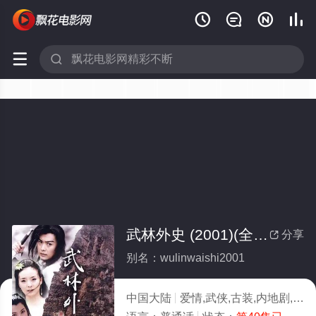






武林外史 (2001)(全集)
分享

别名：wulinwaishi2001
中国大陆
爱情,武侠,古装,内地剧,国产