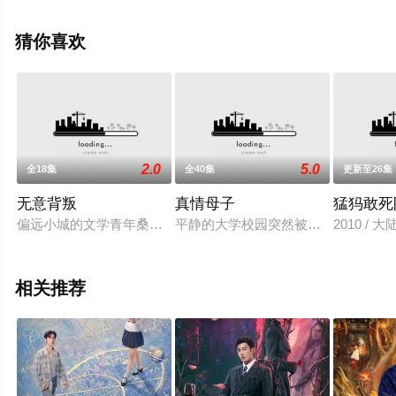
彩演绎的中国大陆电视剧，大结局剧情已揭晓（1-40全
集），手机免费观看高清未删减完整版电视剧全集就上飘
猜你喜欢
花影院，更多相关信息可移步至豆瓣电视剧、电视猫或剧
情网等平台了解。
2.0
5.0
全18集
全40集
更新至26集
。
无意背叛
真情母子
猛犸敢死
偏远小城的文学青年桑梓，来到北方某海宾城市，在一家报社临时
平静的大学校园突然被一起流血事件所
2010 / 
相关推荐