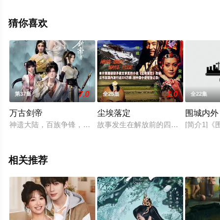
（1-1全集），手机免费观看高清未删减完整版电视剧全集
就上飘花影院，更多相关信息可移步至豆瓣电视剧、电视
猜你喜欢
猫或剧情网等平台了解。
。
7.0
1.0
第37集
全25集
全22集
万古剑帝
尘埃落定
围城内外
神遗大陆，百族争锋，武者为王。姜云曾是皇城天一武府武首，
故事发生在解放前的四川阿坝地区。
[简介1
相关推荐