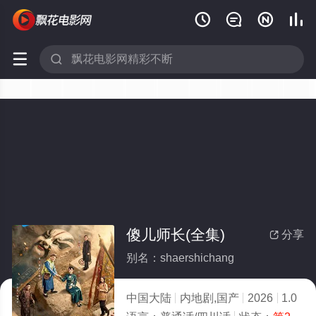






傻儿师长(全集)
分享

别名：shaershichang
中国大陆
内地剧,国产
2026
1.0