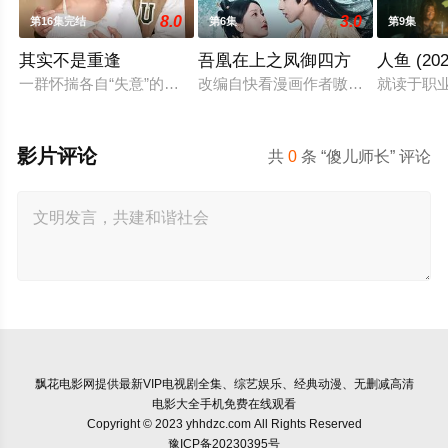
8.0
3.0
第16集完结
第6集
第9集
其实不是重逢
吾凰在上之凤御四方
人鱼 (202
一群怀揣各自“失意”的年轻人，在沿海小城南安相遇相知，他们
改编自快看漫画作者嗷小泽的独家连
就读于职
影片评论
共
0
条 “傻儿师长” 评论
飘花电影网
提供最新VIP电视剧全集、综艺娱乐、经典动漫、无删减高清
电影大全手机免费在线观看
Copyright © 2023 yhhdzc.com All Rights Reserved
豫ICP备20230395号