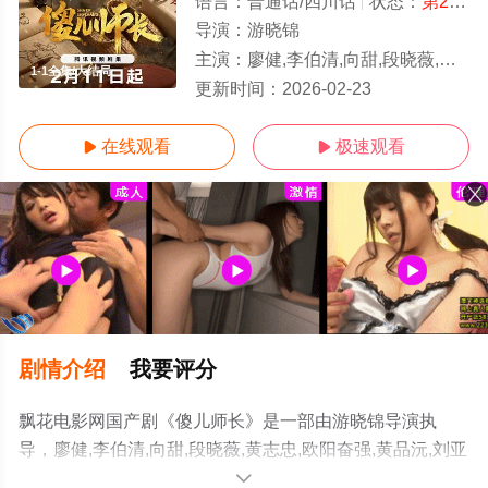
语言：
普通话/四川话
状态：
第21集已完结
导演：
游晓锦
主演：
廖健,李伯清,向甜,段晓薇,黄志忠,欧阳奋强,黄品沅,刘亚津
1-1全集/大结局
更新时间：
2026-02-23
在线观看
极速观看


剧情介绍
我要评分
飘花电影网国产剧《傻儿师长》是一部由游晓锦导演执
导，廖健,李伯清,向甜,段晓薇,黄志忠,欧阳奋强,黄品沅,刘亚
津等演员精彩演绎的中国大陆电视剧，大结局剧情已揭晓
