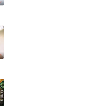
0
动游客。尽管在创业
父母忽视，在艰苦环境中长大，但她始终刻苦学习，憧憬未来。为此，苏琳苦练
子弹担任主持人，每期邀请不同领域的重磅嘉宾展开深度对话。节目聚焦青年
0
还听见自己加速的心
求真打实抗，虽引发哗然，却获赏识调任396旅一营营
争后，国家蒙羞，张謇虽高中状元，却渴望寻求强国之路。他毅然弃政从商，殚
述了邻家女孩庞倩（苏晓彤 饰）与童年时因一场意外落下身体残缺的少年顾铭