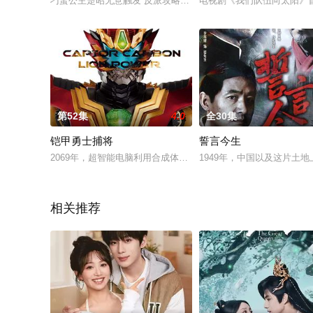
刁蛮公主楚昭无意触发“反派攻略系统”，只有让仇敌邻国质子沈黎
电视剧《我们队伍向太阳》
第52集
4.0
全30集
铠甲勇士捕将
誓言今生
2069年，超智能电脑利用合成体僵傀控制世界，遭到人类的抵抗
1949年，中国以及这片
相关推荐