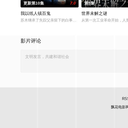
更新第10集
7.0
第5集
我以纸人镇百鬼
世界未解之谜
苏木继承了失踪父亲留下的白事馆，本想低调扎纸维生，却因一
从第一次工业革命开始，人
影片评论
RS
飘花电影