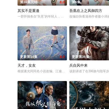
第16集完结
8.0
第6集
其实不是重逢
吾凰在上之凤御四方
一群怀揣各自“失意”的年轻人，在沿海小城南安相遇相知，他们
改编自快看漫画作者嗷小泽
更新第14集
8.0
更新第36集
天才，女友
兵自风中来
根据素光同同名小说改编。江逾白长大以后，林知夏忽然对他说：
该剧讲述了在396旅与陆军