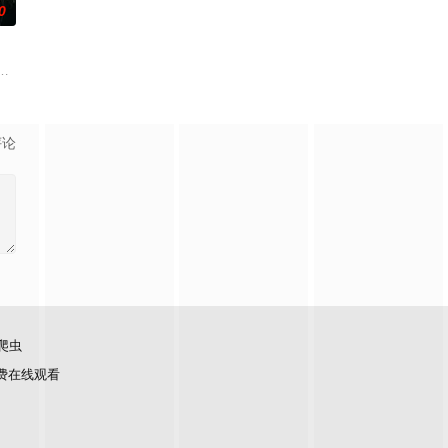
0
失前的绝命符箓。为了
空，也把目光投向更远的宇宙。 也许在不久的将来，人类
实都源于一场场美丽的“意外”——青霉素的诞生来自一碟发霉的培养皿，微波炉
顾炎女儿奴的属性，请求老炮儿顾炎带自己用程序员身份卧底电诈集团以求查
评论
爬虫
费在线观看