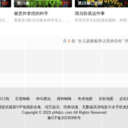
8.0
第15集
10.0
第23集已完结
7.
被意外拿捏的科学
我当卧底这件事
具流血的新娘纸人卷入了一场跨越十年的惊天阴谋。这纸人身上，竟贴着父亲消
类只用了两百多年，就把世界彻底改写。 我们把机器送进工厂，把信号送上太
更新至1集/共25集在科学史上，许多改变世界的重大发现与发明，其
程序员李文刻意接近顾婷，利用
共
0
条 “女儿披麻戴孝让我来偿命” 
S订阅
百度蜘蛛
神马爬虫
搜狗蜘蛛
奇虎地图
谷歌地图
必应
网
提供最新VIP电视剧全集、综艺娱乐、经典动漫、无删减高清电影大全手机免
Copyright © 2023 yhhdzc.com All Rights Reserved
豫ICP备20230395号