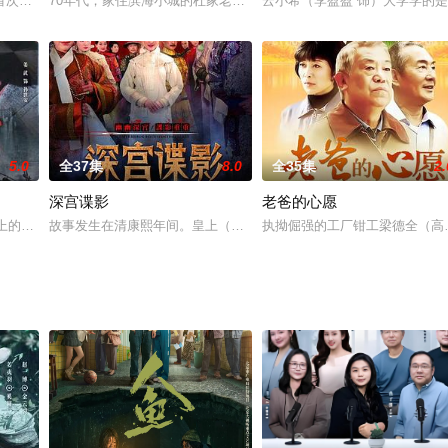
对自己的好感值达到一百才能成功活命。为了活下去，楚昭费尽心思完成系统发
首次将镜头对准了建国初期南下工作团西南征粮这段历史。身为四野侦查科科长
70年代，家住滨海小城的杜家老爷子有四个女儿，除大女儿远嫁外地
云小希（李盈盈 饰）大学学的
5.0
全37集
8.0
全35集
2.
深宫谍影
老爸的心愿
，为了统治世界并管理人类，超智能电脑派遣无间妖与众僵傀回到2016年，收
土地上的人民迎来了最为关键的一年。共产党势如破竹，在三大战役上接连取得胜
故事发生在清康熙年间。皇上（倪齐民 饰）本该临幸嫔妃紫荷，却鬼
执拗倔强的工厂钳工梁德全（高