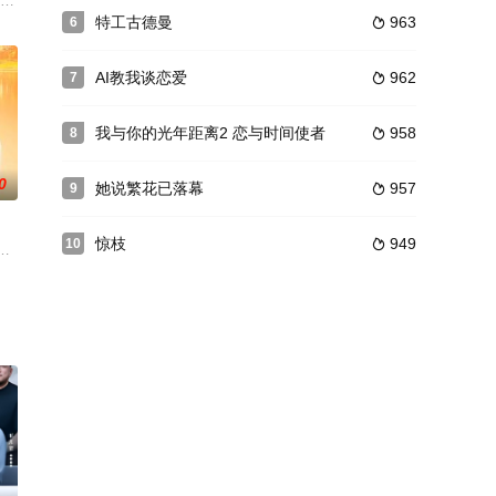
布的“爱情任务”
的郑大，阴差阳错地被安排到南工团任分队副队长，与队长
，老二美兰嫁给了本厂服务部刻名章的农民何德有，老三美霞违背老爷子意愿
是服装设计专业，拥有很强的业务能力。一次外出修补礼服的机会，偶遇大学同
特工古德曼
963
6

AI教我谈恋爱
962
7

我与你的光年距离2 恋与时间使者
958
8

0
她说繁花已落幕
957
9

惊枝
949
10

集人类的精神信
利，国民党方面则溃不成军，抓紧一切时间抢夺物资，撤
使神差让醉酒的康熙与以丹格格（甘婷婷 饰）缠绵在一起。十个月后，以丹产
明 饰）不满胡干蛮干的目标项目，在与厂领导理论争执时病倒住进了医院，巧