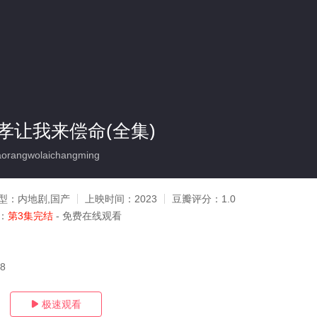
孝让我来偿命(全集)
orangwolaichangming
型：
内地剧,国产
上映时间：
2023
豆瓣评分：
1.0
：
第3集完结
- 免费在线观看
18
极速观看
