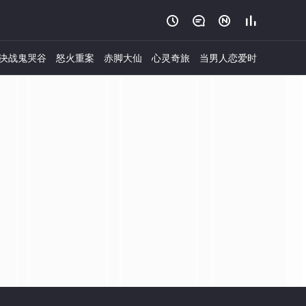




决战鬼哭谷
怒火重案
赤脚大仙
心灵奇旅
当男人恋爱时