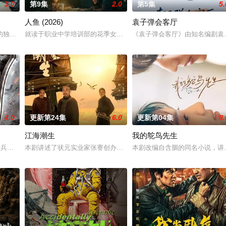
3.0
第9集
2.0
第5集
5.
人鱼 (2026)
袁子弹会客厅
决心各展所长创办旅行社。他们以当地的特色人文与美食为引，用真诚与创意打
的独家连载漫画《吾凰在上》。
就读于职业中学培训部的花季女生苏琳（黄杨钿甜 饰），虽自小被
《袁子弹会客厅》由知名编剧袁
4.0
更新第24集
6.0
更新第04集
8.
江海潮生
我的鸵鸟先生
“江逾白，我喜欢你，哲学和生物学意义上的喜欢。”那个夜晚，他脸颊微热，
步兵学院联合举办的小型军事演习中，郭子剑因不满演习流于形式，假传指令要
本剧讲述了状元实业家张謇创办大生企业，实业报国的故事。甲午战
本剧改编自含胭的同名小说，讲