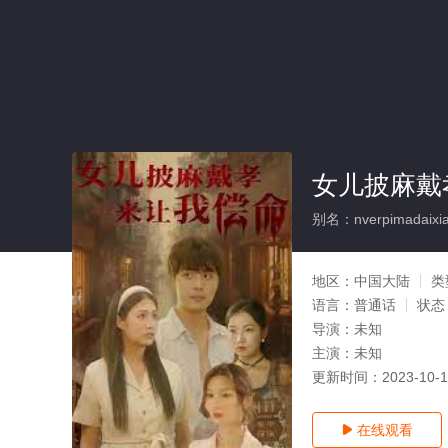
女儿披麻戴
别名：nverpimadaixia
地区：
中国大陆
类
语言：
普通话
状态
导演：
未知
主演：
未知
更新时间：
2023-10-
在线观看
