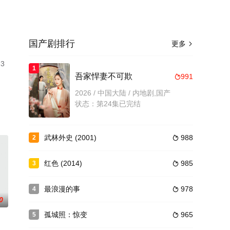
国产剧排行
更多

3
1
。
吾家悍妻不可欺
991

2026 / 中国大陆 / 内地剧,国产
状态：第24集已完结
武林外史 (2001)
988
2

红色 (2014)
985
3

最浪漫的事
978
4

0
孤城照：惊变
965
5
