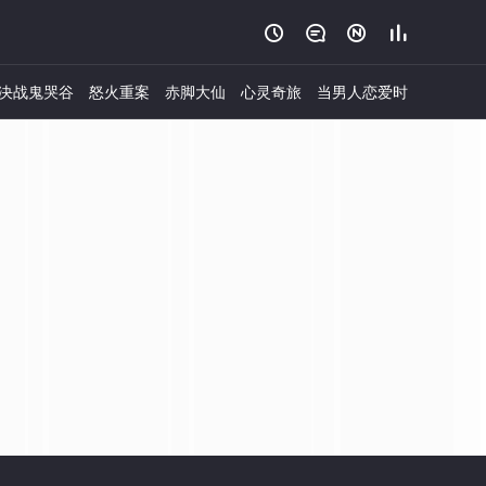




决战鬼哭谷
怒火重案
赤脚大仙
心灵奇旅
当男人恋爱时