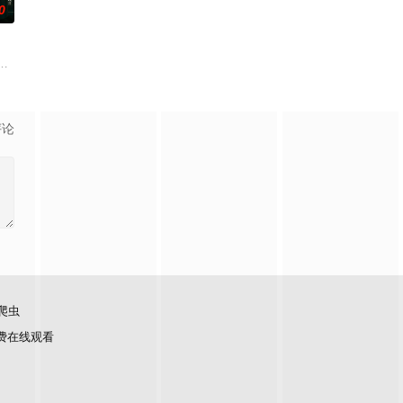
0
面口齿不清。十年后的
查出未婚妻离奇死亡的真相。两人联手查出诈骗团伙头目阎
等带兵参加围剿。冀中军区损失惨重，袁政委不幸牺牲。杨团长指挥突围，季连
生苏琳（黄杨钿甜 饰），虽自小被父母忽视，在艰苦环境中长大，但她始终刻
评论
爬虫
费在线观看