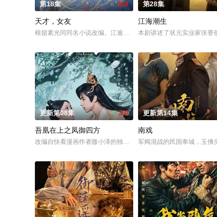
第18集
8.0
第28集
天才，女友
江海潮生
根据素光同同名小说改编。江逾白长大以后，林知夏忽然对他说：
本剧讲述了状元实业家张謇
更新第08集
3.0
更新第14集
吾凰在上之凤御四方
南戏
改编自快看漫画作者嗷小泽的独家连载漫画《吾凰在上》。
军阀混战的民国奉城，玉佛