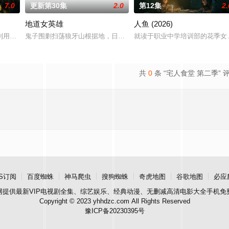
7.0
更新第30集
2.0
第12集
2.
地道女英雄
人鱼 (2026)
进士科三元及第入翰林院的奇女子。十年前的她被他从死人堆里救出来，蓬头垢
利用顾炎女儿奴的属性，请求老炮儿顾炎带自己用程序员身份卧底电诈集团以求
鬼子围剿扫荡狼牙山根据地，日军大队长野田天一、中队长三木武夫
就读于职业中学培训部的花季女
共
0
条 “宅人食堂 第二季” 
S订阅
百度蜘蛛
神马爬虫
搜狗蜘蛛
奇虎地图
谷歌地图
必应
网
提供最新VIP电视剧全集、综艺娱乐、经典动漫、无删减高清电影大全手机免
Copyright © 2023 yhhdzc.com All Rights Reserved
豫ICP备20230395号