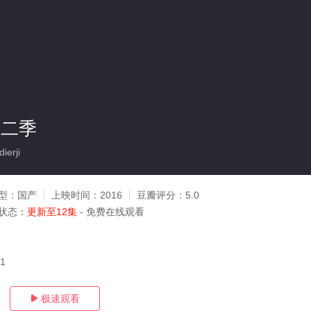
第二季
ierji
型：
国产
上映时间：
2016
豆瓣评分：
5.0
状态：
更新至12集
- 免费在线观看
01
极速观看
