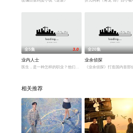
改编自柴鸡蛋小说《逆袭》
弃儿狗剩（蒋龙 饰）自小
全5集
3.0
全20集
业内人士
业余侦探
医生，是一种怎样的职业？他们见证着生死，他们掌握着治病救人
《业余侦探》打造国内首部
相关推荐