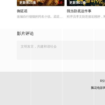
更新第21集
5.0
更新第21集
御廷谣
我当卧底这件事
改编自行烟烟的同名小说。孟廷辉，大平王朝有史以来个以女子
程序员李文刻意接近顾婷，
影片评论
RS
飘花电影