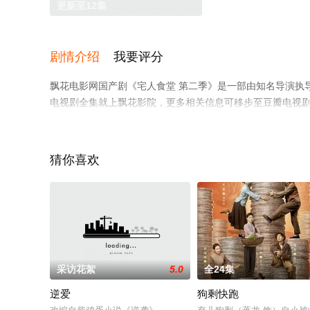
更新至12集
剧情介绍
我要评分
飘花电影网国产剧《宅人食堂 第二季》是一部由知名导演执
电视剧全集就上飘花影院，更多相关信息可移步至豆瓣电视
猜你喜欢
。
采访花絮
5.0
全24集
逆爱
狗剩快跑