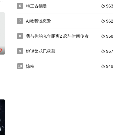
杨三（蒋易 饰）的设计陷害，又经历了许多光怪陆离、惊
何蓝逗 饰 ）。二公子初澈（冯荔军饰）有着绝世美颜却性情孤傲，神秘的疾
则仕所饰演的桃园县县令“常知足”学识渊博，智慧过人，在其为官的过程中努
特工古德曼
963
6

AI教我谈恋爱
962
7

我与你的光年距离2 恋与时间使者
958
8

0
她说繁花已落幕
957
9

惊枝
949
10

的年轻医生，展现他们
案为主要线索，展现上世纪四十年代上海滩一个旷世奇案。
亏了一位名叫程紫月（高露 饰）的志愿者无私的贡献出了她的骨髓，汤煜峰才
一个重组家庭。丑陋的相貌给她带来生活的种种艰辛，但是乐观善良却是她的