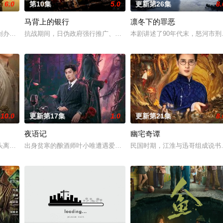
6.0
第10集
5.0
更新第26集
8.
马背上的银行
凛冬下的罪恶
“江逾白，我喜欢你，哲学和生物学意义上的喜欢。”那个夜晚，他脸颊微热，
创办大生企业，实业报国的故事。甲午战争后，国家蒙羞，张謇虽高中状元，却
抗战期间，日伪政府强行推广、使用由“中国准备银行”发行的伪钞货
本剧讲述了90年代末，怒河市
10.0
更新第17集
1.0
更新第21集
8.
夜语记
幽宅奇谭
头离奇失窃，戏班主横尸戏台，将冷血少帅许又安与昆曲名伶荣筱楠推向不死不
出身贫寒的酿酒师叶小唯遭遇爱人程桉、恩师林晚媚的双重背叛。她
民国时期，江淮与迅哥组成说书