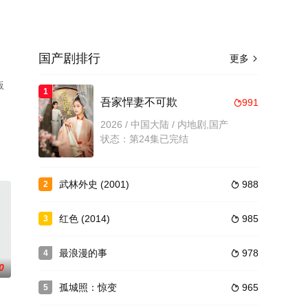
国产剧排行
更多

版
1
吾家悍妻不可欺
991

2026 / 中国大陆 / 内地剧,国产
状态：第24集已完结
武林外史 (2001)
988
2

红色 (2014)
985
3

最浪漫的事
978
4

0
孤城照：惊变
965
5
