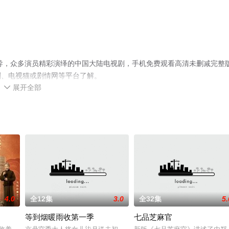
导，众多演员精彩演绎的中国大陆电视剧，手机免费观看高清未删减完整
剧、电视猫或剧情网等平台了解。
展开全部

4.0
全12集
3.0
全32集
5.
等到烟暖雨收第一季
七品芝麻官