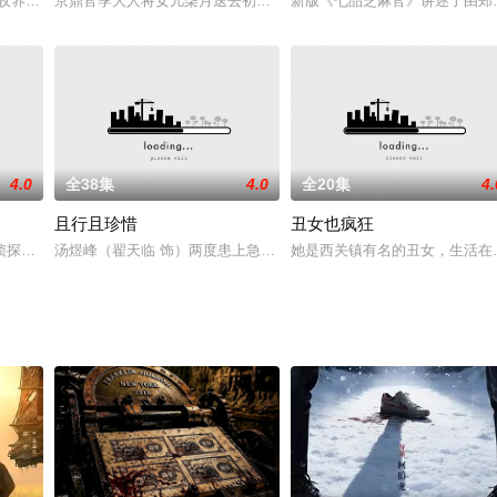
被收养，为了赚钱娶媳妇替傻子兄弟王毛当兵。在从军过程中狗剩遭到同村情敌
京鼎官季大人将女儿柒月送去初府拜师初家二公子学艺，并改名易落（
新版《七品芝麻官》讲述了由郑
4.0
全38集
4.0
全20集
4.
且行且珍惜
丑女也疯狂
的良方。本系列纪录片带你走进北京4家知名医院，跟随拍摄顶尖专家和优秀
侦探悬疑推理题材，以一部匿名投稿的连载惊悚小说，预言成为真实的连环谋杀
汤煜峰（翟天临 饰）两度患上急性白血病，徘徊在生与死的边缘。多
她是西关镇有名的丑女，生活在