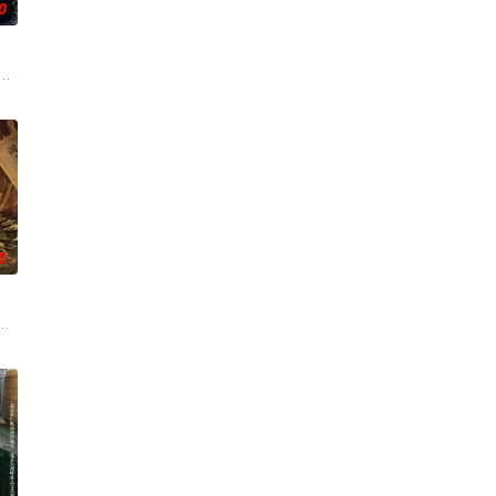
0
还听见自己加速的心
渴望寻求强国之路。他毅然弃政从商，殚精竭虑，创办了中
币。根据党中央指示，高景波、徐邵梁、孙希光和黄鹰等人开始筹备建立冀南银
刑侦支队在无普及监控、无DNA鉴定技术的支持下，通过摸排、勘查等传统刑侦
0
休的对立绝境。而他们不知，对方正是自己苦寻多年的患难
从恨意中涅槃重生，借私生女桑落的身份入住程家。她步步为营，周旋在各怀心
班子，偶遇“白天人住屋，晚上鬼占房”的阴阳宅，江淮被掳走配“阴婚”。他与