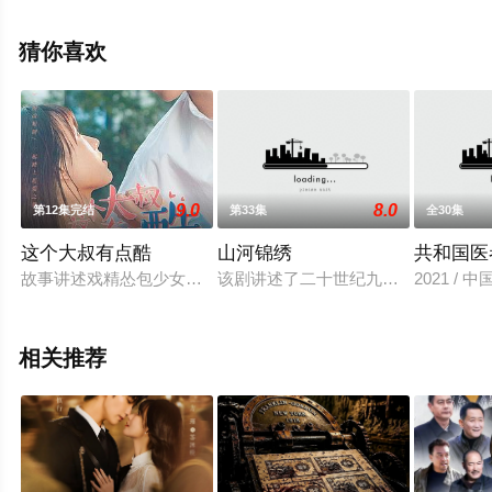
全集），手机免费观看高清未删减完整版电视剧全集就上
飘花影院，更多相关信息可移步至豆瓣电视剧、电视猫或
猜你喜欢
剧情网等平台了解。
。
9.0
8.0
第12集完结
第33集
全30集
这个大叔有点酷
山河锦绣
共和国医
故事讲述戏精怂包少女遇上冷酷凶恶大叔的故事，两个性格迥异
该剧讲述了二十世纪九十年代初的中
2021 / 
相关推荐