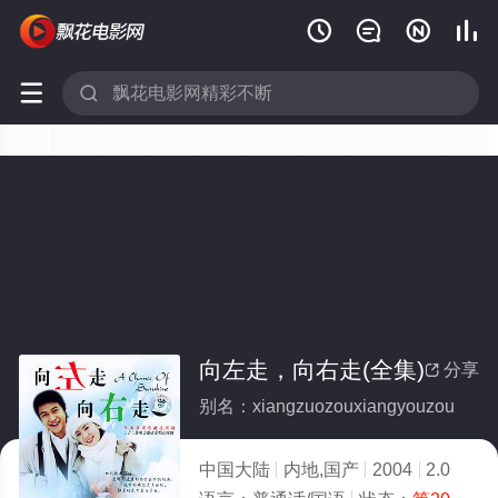






向左走，向右走(全集)
分享

别名：xiangzuozouxiangyouzou
中国大陆
内地,国产
2004
2.0