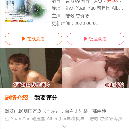
语言：
普通话/国语
状态：
第20集
-
导演：
姚远,Yuan,Yao,赖建国,Albert,Lai
主演：
陆毅,贾静雯
1-20全集/大结局
更新时间：
2023-06-01
在线观看
极速观看


剧情介绍
我要评分
飘花电影网国产剧《向左走，向右走》是一部由姚
远,Yuan,Yao,赖建国,Albert,Lai导演执导，陆毅,贾静雯等演
员精彩演绎的中国大陆电视剧，大结局剧情已揭晓（1-20
