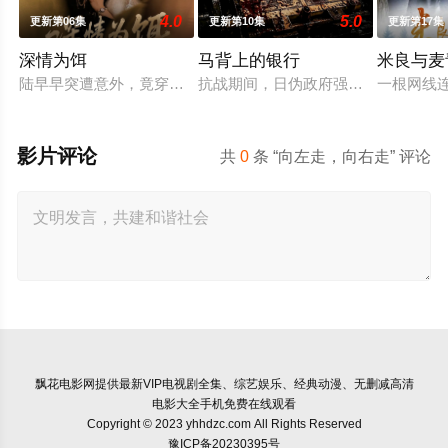
4.0
5.0
更新第06集
更新第10集
更新第17集
深情为饵
马背上的银行
米良与麦
陆早早突遭意外，竟穿越成民国少夫人苏沐晚，醒来，却是丈夫枪
抗战期间，日伪政府强行推广、使用
一根网线
影片评论
共
0
条 “向左走，向右走” 评论
飘花电影网
提供最新VIP电视剧全集、综艺娱乐、经典动漫、无删减高清
电影大全手机免费在线观看
Copyright © 2023 yhhdzc.com All Rights Reserved
豫ICP备20230395号