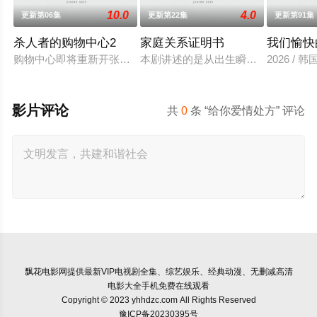
10.0
4.0
更新第06集
更新第22集
更新第91集
杀人者的购物中心2
家庭关系证明书
我们愉快
购物中心即将重新开张！郑进湾（李栋旭 饰）和郑智安（金慧峻
本剧讲述的是从出生瞬间开始就被打
2026 /
影片评论
共
0
条 “给你爱情处方” 评论
飘花电影网
提供最新VIP电视剧全集、综艺娱乐、经典动漫、无删减高清
电影大全手机免费在线观看
Copyright © 2023 yhhdzc.com All Rights Reserved
豫ICP备20230395号