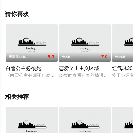
精彩演绎的韩国电视剧，大结局剧情已揭晓（第50集完
结），手机免费观看高清未删减完整版电视剧全集就上飘
猜你喜欢
花影院，更多相关信息可移步至豆瓣电视剧、电视猫或剧
情网等平台了解。
6.0
7.0
更新第14集
全8集
全20集
。
白雪公主必须死
恋爱至上主义区域
红气球20
《白雪公主必须死》改编自内尔•诺伊豪斯所著的同名德国小说
29岁的泰明河突然掉进小说改编的游
将于12
相关推荐