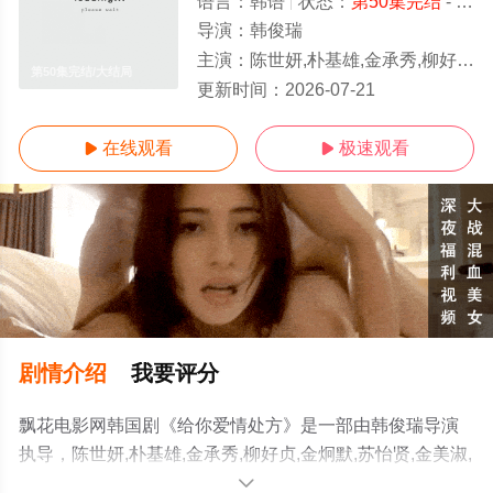
语言：
韩语
状态：
第50集完结
- 免费在线观看
导演：
韩俊瑞
主演：
陈世妍,朴基雄,金承秀,柳好贞,金炯默,苏怡贤,金美淑,朱进模,崔大哲,赵美玲,金先彬,尹瑞娥,金振烨,郑艺素
第50集完结/大结局
更新时间：
2026-07-21
在线观看
极速观看


剧情介绍
我要评分
飘花电影网韩国剧《给你爱情处方》是一部由韩俊瑞导演
执导，陈世妍,朴基雄,金承秀,柳好贞,金炯默,苏怡贤,金美淑,
朱进模,崔大哲,赵美玲,金先彬,尹瑞娥,金振烨,郑艺素等演员
