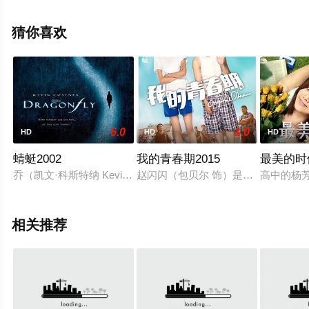
删减完整版电影大全就上飘花影院，更多相关信息可移步
至豆瓣电影、电视猫或剧情网等平台了解。
猜你喜欢
。
6.0
1.0
HD
HD
HD
蜻蜓2002
我的青春期2015
最美的时
乔（凯文·科斯特纳 Kevin Costner 饰）的妻子艾米丽（苏珊娜·汤
赵闪闪（包贝尔 饰）是一位单纯善良
高中的杨芳
相关推荐