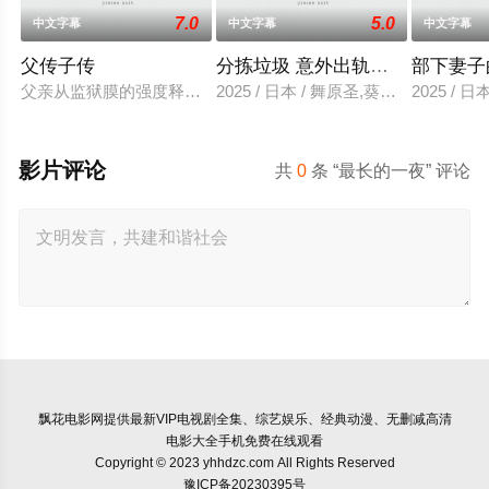
7.0
5.0
中文字幕
中文字幕
中文字幕
父传子传
分拣垃圾 意外出轨性爱
部下妻子
父亲从监狱膜的强度释放，并在六年内回国包含的故事单独jinaede
2025 / 日本 / 舞原圣,葵悠太
2025 /
影片评论
共
0
条 “最长的一夜” 评论
飘花电影网
提供最新VIP电视剧全集、综艺娱乐、经典动漫、无删减高清
电影大全手机免费在线观看
Copyright © 2023 yhhdzc.com All Rights Reserved
豫ICP备20230395号