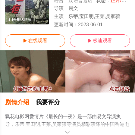
语言：
汉语普通话
状态：
正片/高清
导演：
易文
主演：
乐蒂,宝田明,王莱,吴家骧
1-1全集/大结局
更新时间：
2023-06-01
在线观看
极速观看


剧情介绍
我要评分
飘花电影网爱情片《最长的一夜》是一部由易文导演执
导，乐蒂,宝田明,王莱,吴家骧等演员精彩演绎的中国香港电
影，大结局剧情已揭晓（1-1全集），手机免费观看高清未
